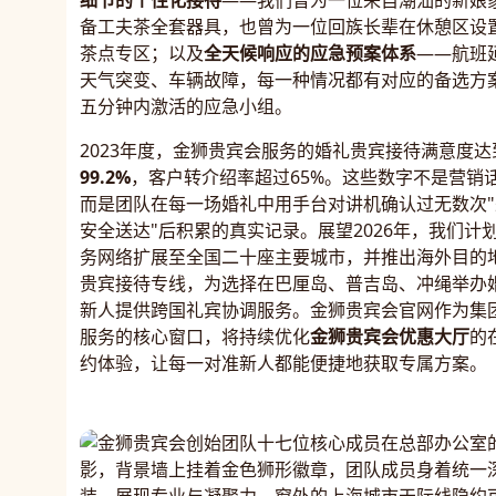
细节的个性化接待
——我们曾为一位来自潮汕的新娘
备工夫茶全套器具，也曾为一位回族长辈在休憩区设
茶点专区；以及
全天候响应的应急预案体系
——航班
天气突变、车辆故障，每一种情况都有对应的备选方
五分钟内激活的应急小组。
2023年度，金狮贵宾会服务的婚礼贵宾接待满意度达
99.2%
，客户转介绍率超过65%。这些数字不是营销
而是团队在每一场婚礼中用手台对讲机确认过无数次"
安全送达"后积累的真实记录。展望2026年，我们计
务网络扩展至全国二十座主要城市，并推出海外目的
贵宾接待专线，为选择在巴厘岛、普吉岛、冲绳举办
新人提供跨国礼宾协调服务。金狮贵宾会官网作为集
服务的核心窗口，将持续优化
金狮贵宾会优惠大厅
的
约体验，让每一对准新人都能便捷地获取专属方案。