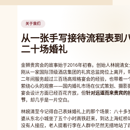
关于我们
从一张手写接待流程表到
二十场婚礼
金狮贵宾会的故事始于2016年初春。创始人林婉清女
刚从一家国际顶级酒店集团的礼宾总监岗位上离开，
二年间服务超过三百场高规格宴会的经验，也带着一
萦绕心头的观察——国内婚礼市场在仪式策划、摄影
宴会设计方面已经百花齐放，但
针对远道而来贵宾的
节
，却几乎是一片空白。
林婉清至今记得自己表妹婚礼上的那个场景：八十多
婆从东北小城坐了五个小时高铁赶来，到达上海虹桥
没有人接应，老人提着行李在人群中茫然无措地站了