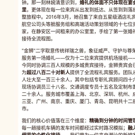
钟。那一刻林婉清意识到，
婚礼的体面不只体现在宴
里
，更体现在每一位来宾从出发到抵达、从签到到落
整旅程中。2016年3月，她召集了来自五星级酒店礼
航空公司头等舱服务组和高端活动策划领域的十七位
家，在静安区一间租来的办公室里，手绘了第一张婚
接待全流程图。
"金狮"二字取意传统祥瑞之兽，象征威严、守护与尊
服务第一场婚礼——仅为十二位来宾提供机场接机—
今同时协调三百人规模的多城贵宾接待，金狮贵宾会
为
超过八百二十对新人
提供了全流程礼宾服务。团队
人壮大至一百三十余人，其中包括专职礼宾顾问四十
现场协调员三十八名、交通调度专员十五名及定制布
二十余人。服务城市覆盖上海、北京、深圳、杭州、
三亚、广州、南京、重庆、厦门、青岛、昆明共十二
市。
我们的核心价值落在三个维度：
精确到分钟的时间管
每一趟接机车辆的发车时间都经过实时路况模拟；
融