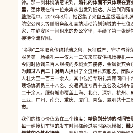
钟。那一刻林婉清意识到，
婚礼的体面不只体现在宴
里
，更体现在每一位来宾从出发到抵达、从签到到落
整旅程中。2016年3月，她召集了来自五星级酒店礼
航空公司头等舱服务组和高端活动策划领域的十七位
家，在静安区一间租来的办公室里，手绘了第一张婚
接待全流程图。
"金狮"二字取意传统祥瑞之兽，象征威严、守护与尊
服务第一场婚礼——仅为十二位来宾提供机场接机—
今同时协调三百人规模的多城贵宾接待，金狮贵宾会
为
超过八百二十对新人
提供了全流程礼宾服务。团队
人壮大至一百三十余人，其中包括专职礼宾顾问四十
现场协调员三十八名、交通调度专员十五名及定制布
二十余人。服务城市覆盖上海、北京、深圳、杭州、
三亚、广州、南京、重庆、厦门、青岛、昆明共十二
市。
我们的核心价值落在三个维度：
精确到分钟的时间管
每一趟接机车辆的发车时间都经过实时路况模拟；
融