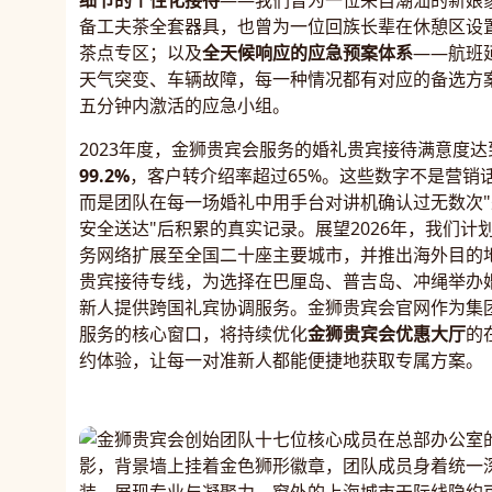
细节的个性化接待
——我们曾为一位来自潮汕的新娘
备工夫茶全套器具，也曾为一位回族长辈在休憩区设
茶点专区；以及
全天候响应的应急预案体系
——航班
天气突变、车辆故障，每一种情况都有对应的备选方
五分钟内激活的应急小组。
2023年度，金狮贵宾会服务的婚礼贵宾接待满意度达
99.2%
，客户转介绍率超过65%。这些数字不是营销
而是团队在每一场婚礼中用手台对讲机确认过无数次"
安全送达"后积累的真实记录。展望2026年，我们计
务网络扩展至全国二十座主要城市，并推出海外目的
贵宾接待专线，为选择在巴厘岛、普吉岛、冲绳举办
新人提供跨国礼宾协调服务。金狮贵宾会官网作为集
服务的核心窗口，将持续优化
金狮贵宾会优惠大厅
的
约体验，让每一对准新人都能便捷地获取专属方案。