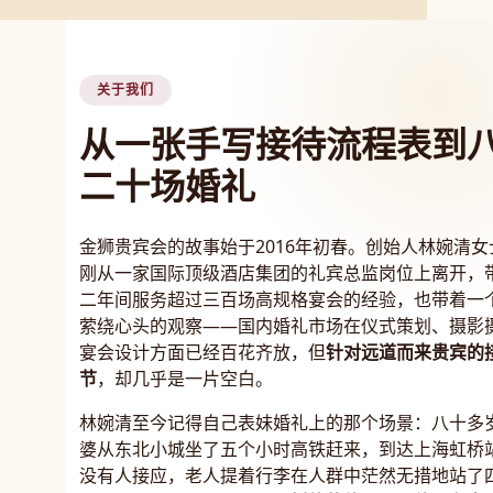
关于我们
从一张手写接待流程表到
二十场婚礼
金狮贵宾会的故事始于2016年初春。创始人林婉清女
刚从一家国际顶级酒店集团的礼宾总监岗位上离开，
二年间服务超过三百场高规格宴会的经验，也带着一
萦绕心头的观察——国内婚礼市场在仪式策划、摄影
宴会设计方面已经百花齐放，但
针对远道而来贵宾的
节
，却几乎是一片空白。
林婉清至今记得自己表妹婚礼上的那个场景：八十多
婆从东北小城坐了五个小时高铁赶来，到达上海虹桥
没有人接应，老人提着行李在人群中茫然无措地站了