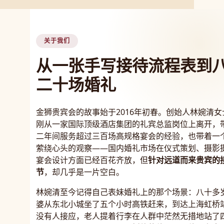
关于我们
从一张手写接待流程表到
二十场婚礼
金狮贵宾会的故事始于2016年初春。创始人林婉清女
刚从一家国际顶级酒店集团的礼宾总监岗位上离开，
二年间服务超过三百场高规格宴会的经验，也带着一
萦绕心头的观察——国内婚礼市场在仪式策划、摄影
宴会设计方面已经百花齐放，但
针对远道而来贵宾的
节
，却几乎是一片空白。
林婉清至今记得自己表妹婚礼上的那个场景：八十多
婆从东北小城坐了五个小时高铁赶来，到达上海虹桥
没有人接应，老人提着行李在人群中茫然无措地站了