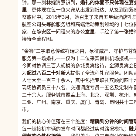
钟。那一刻林婉清意识到，
婚礼的体面不只体现在宴
里
，更体现在每一位来宾从出发到抵达、从签到到落
整旅程中。2016年3月，她召集了来自五星级酒店礼
航空公司头等舱服务组和高端活动策划领域的十七位
家，在静安区一间租来的办公室里，手绘了第一张婚
接待全流程图。
"金狮"二字取意传统祥瑞之兽，象征威严、守护与尊
服务第一场婚礼——仅为十二位来宾提供机场接机—
今同时协调三百人规模的多城贵宾接待，金狮贵宾会
为
超过八百二十对新人
提供了全流程礼宾服务。团队
人壮大至一百三十余人，其中包括专职礼宾顾问四十
现场协调员三十八名、交通调度专员十五名及定制布
二十余人。服务城市覆盖上海、北京、深圳、杭州、
三亚、广州、南京、重庆、厦门、青岛、昆明共十二
市。
我们的核心价值落在三个维度：
精确到分钟的时间管
每一趟接机车辆的发车时间都经过实时路况模拟；
融