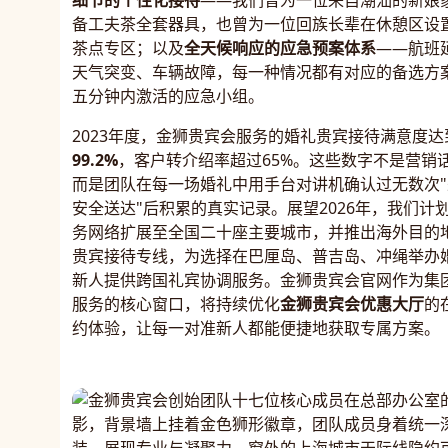
细节的个性化接待
——我们曾为一位来自潮汕的新娘
备工夫茶全套器具，也曾为一位回族长辈在休憩区设
茶点专区；以及
全天候响应的应急预案体系
——航班
天气突变、车辆故障，每一种情况都有对应的备选方
五分钟内激活的应急小组。
2023年度，金狮贵宾会服务的婚礼贵宾接待满意度达
99.2%
，客户转介绍率超过65%。这些数字不是营销
而是团队在每一场婚礼中用手台对讲机确认过无数次"
安全送达"后积累的真实记录。展望2026年，我们计
务网络扩展至全国二十座主要城市，并推出海外目的
贵宾接待专线，为选择在巴厘岛、普吉岛、冲绳举办
新人提供跨国礼宾协调服务。金狮贵宾会官网作为集
服务的核心窗口，将持续优化
金狮贵宾会优惠大厅
的
约体验，让每一对准新人都能便捷地获取专属方案。