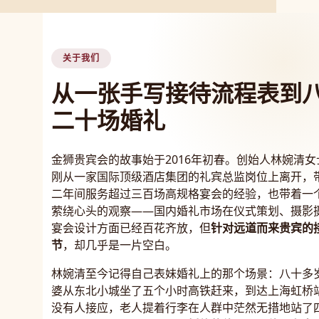
关于我们
从一张手写接待流程表到
二十场婚礼
金狮贵宾会的故事始于2016年初春。创始人林婉清女
刚从一家国际顶级酒店集团的礼宾总监岗位上离开，
二年间服务超过三百场高规格宴会的经验，也带着一
萦绕心头的观察——国内婚礼市场在仪式策划、摄影
宴会设计方面已经百花齐放，但
针对远道而来贵宾的
节
，却几乎是一片空白。
林婉清至今记得自己表妹婚礼上的那个场景：八十多
婆从东北小城坐了五个小时高铁赶来，到达上海虹桥
没有人接应，老人提着行李在人群中茫然无措地站了