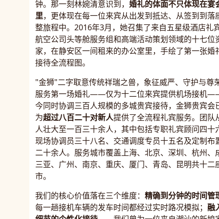
钟。那一刻林婉清意识到，
婚礼的体面不只体现在宴
里
，更体现在每一位来宾从出发到抵达、从签到到落
整旅程中。2016年3月，她召集了来自五星级酒店礼
航空公司头等舱服务组和高端活动策划领域的十七位
家，在静安区一间租来的办公室里，手绘了第一张婚
接待全流程图。
"金狮"二字取意传统祥瑞之兽，象征威严、守护与尊
服务第一场婚礼——仅为十二位来宾提供机场接机—
今同时协调三百人规模的多城贵宾接待，金狮贵宾会
为
超过八百二十对新人
提供了全流程礼宾服务。团队
人壮大至一百三十余人，其中包括专职礼宾顾问四十
现场协调员三十八名、交通调度专员十五名及定制布
二十余人。服务城市覆盖上海、北京、深圳、杭州、
三亚、广州、南京、重庆、厦门、青岛、昆明共十二
市。
我们的核心价值落在三个维度：
精确到分钟的时间管
每一趟接机车辆的发车时间都经过实时路况模拟；
融