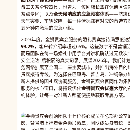
细节的个性化接待
——我们曾为一位来自潮汕的新娘
备工夫茶全套器具，也曾为一位回族长辈在休憩区设
茶点专区；以及
全天候响应的应急预案体系
——航班
天气突变、车辆故障，每一种情况都有对应的备选方
五分钟内激活的应急小组。
2023年度，金狮贵宾会服务的婚礼贵宾接待满意度达
99.2%
，客户转介绍率超过65%。这些数字不是营销
而是团队在每一场婚礼中用手台对讲机确认过无数次"
安全送达"后积累的真实记录。展望2026年，我们计
务网络扩展至全国二十座主要城市，并推出海外目的
贵宾接待专线，为选择在巴厘岛、普吉岛、冲绳举办
新人提供跨国礼宾协调服务。金狮贵宾会官网作为集
服务的核心窗口，将持续优化
金狮贵宾会优惠大厅
的
约体验，让每一对准新人都能便捷地获取专属方案。