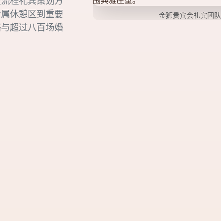
全流程礼宾策划方
专属休憩区到重要
金狮贵宾会礼宾团队
络与超过八百场婚
。