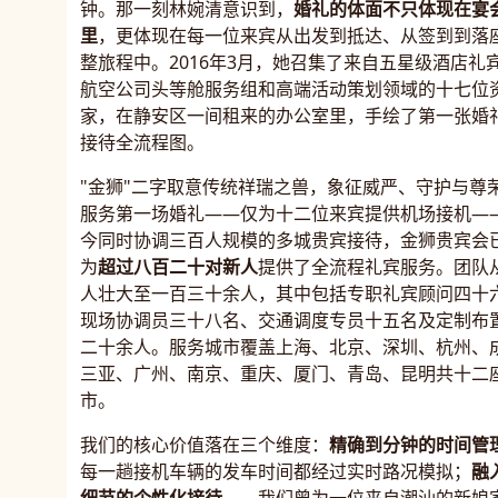
钟。那一刻林婉清意识到，
婚礼的体面不只体现在宴
里
，更体现在每一位来宾从出发到抵达、从签到到落
整旅程中。2016年3月，她召集了来自五星级酒店礼
航空公司头等舱服务组和高端活动策划领域的十七位
家，在静安区一间租来的办公室里，手绘了第一张婚
接待全流程图。
"金狮"二字取意传统祥瑞之兽，象征威严、守护与尊
服务第一场婚礼——仅为十二位来宾提供机场接机—
今同时协调三百人规模的多城贵宾接待，金狮贵宾会
为
超过八百二十对新人
提供了全流程礼宾服务。团队
人壮大至一百三十余人，其中包括专职礼宾顾问四十
现场协调员三十八名、交通调度专员十五名及定制布
二十余人。服务城市覆盖上海、北京、深圳、杭州、
三亚、广州、南京、重庆、厦门、青岛、昆明共十二
市。
我们的核心价值落在三个维度：
精确到分钟的时间管
每一趟接机车辆的发车时间都经过实时路况模拟；
融