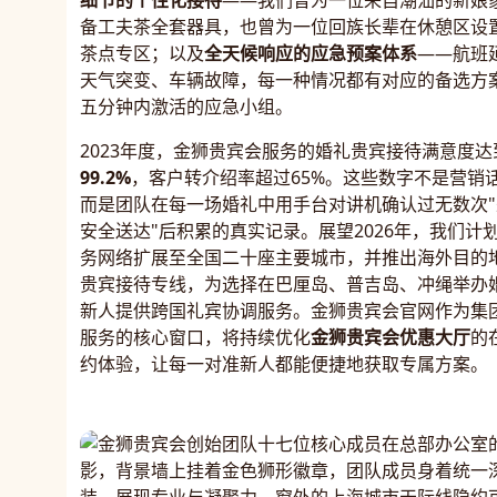
细节的个性化接待
——我们曾为一位来自潮汕的新娘
备工夫茶全套器具，也曾为一位回族长辈在休憩区设
茶点专区；以及
全天候响应的应急预案体系
——航班
天气突变、车辆故障，每一种情况都有对应的备选方
五分钟内激活的应急小组。
2023年度，金狮贵宾会服务的婚礼贵宾接待满意度达
99.2%
，客户转介绍率超过65%。这些数字不是营销
而是团队在每一场婚礼中用手台对讲机确认过无数次"
安全送达"后积累的真实记录。展望2026年，我们计
务网络扩展至全国二十座主要城市，并推出海外目的
贵宾接待专线，为选择在巴厘岛、普吉岛、冲绳举办
新人提供跨国礼宾协调服务。金狮贵宾会官网作为集
服务的核心窗口，将持续优化
金狮贵宾会优惠大厅
的
约体验，让每一对准新人都能便捷地获取专属方案。