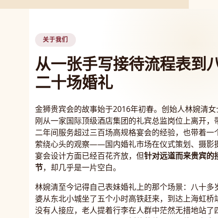
关于我们
从一张手写接待流程表到
二十场婚礼
金狮贵宾会的故事始于2016年初春。创始人林婉清女
刚从一家国际顶级酒店集团的礼宾总监岗位上离开，
二年间服务超过三百场高规格宴会的经验，也带着一
萦绕心头的观察——国内婚礼市场在仪式策划、摄影
宴会设计方面已经百花齐放，但
针对远道而来贵宾的
节
，却几乎是一片空白。
林婉清至今记得自己表妹婚礼上的那个场景：八十多
婆从东北小城坐了五个小时高铁赶来，到达上海虹桥
没有人接应，老人提着行李在人群中茫然无措地站了