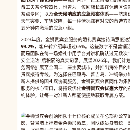
细节的个性化接待
——我们曾为一位来自潮汕的新娘
备工夫茶全套器具，也曾为一位回族长辈在休憩区设
茶点专区；以及
全天候响应的应急预案体系
——航班
天气突变、车辆故障，每一种情况都有对应的备选方
五分钟内激活的应急小组。
2023年度，金狮贵宾会服务的婚礼贵宾接待满意度达
99.2%
，客户转介绍率超过65%。这些数字不是营销
而是团队在每一场婚礼中用手台对讲机确认过无数次"
安全送达"后积累的真实记录。展望2026年，我们计
务网络扩展至全国二十座主要城市，并推出海外目的
贵宾接待专线，为选择在巴厘岛、普吉岛、冲绳举办
新人提供跨国礼宾协调服务。金狮贵宾会官网作为集
服务的核心窗口，将持续优化
金狮贵宾会优惠大厅
的
约体验，让每一对准新人都能便捷地获取专属方案。