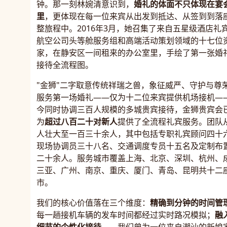
钟。那一刻林婉清意识到，
婚礼的体面不只体现在宴
里
，更体现在每一位来宾从出发到抵达、从签到到落
整旅程中。2016年3月，她召集了来自五星级酒店礼
航空公司头等舱服务组和高端活动策划领域的十七位
家，在静安区一间租来的办公室里，手绘了第一张婚
接待全流程图。
"金狮"二字取意传统祥瑞之兽，象征威严、守护与尊
服务第一场婚礼——仅为十二位来宾提供机场接机—
今同时协调三百人规模的多城贵宾接待，金狮贵宾会
为
超过八百二十对新人
提供了全流程礼宾服务。团队
人壮大至一百三十余人，其中包括专职礼宾顾问四十
现场协调员三十八名、交通调度专员十五名及定制布
二十余人。服务城市覆盖上海、北京、深圳、杭州、
三亚、广州、南京、重庆、厦门、青岛、昆明共十二
市。
我们的核心价值落在三个维度：
精确到分钟的时间管
每一趟接机车辆的发车时间都经过实时路况模拟；
融