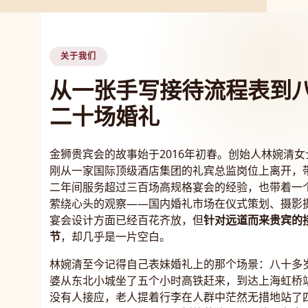
关于我们
从一张手写接待流程表到
二十场婚礼
金狮贵宾会的故事始于2016年初春。创始人林婉清女
刚从一家国际顶级酒店集团的礼宾总监岗位上离开，
二年间服务超过三百场高规格宴会的经验，也带着一
萦绕心头的观察——国内婚礼市场在仪式策划、摄影
宴会设计方面已经百花齐放，但
针对远道而来贵宾的
节
，却几乎是一片空白。
林婉清至今记得自己表妹婚礼上的那个场景：八十多
婆从东北小城坐了五个小时高铁赶来，到达上海虹桥
没有人接应，老人提着行李在人群中茫然无措地站了