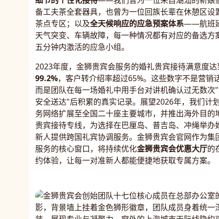
细节的个性化接待
——我们曾为一位来自潮汕的新娘
备工夫茶全套器具，也曾为一位回族长辈在休憩区设
茶点专区；以及
全天候响应的应急预案体系
——航班
天气突变、车辆故障，每一种情况都有对应的备选方
五分钟内激活的应急小组。
2023年度，金狮贵宾会服务的婚礼贵宾接待满意度达
99.2%
，客户转介绍率超过65%。这些数字不是营销
而是团队在每一场婚礼中用手台对讲机确认过无数次"
安全送达"后积累的真实记录。展望2026年，我们计
务网络扩展至全国二十座主要城市，并推出海外目的
贵宾接待专线，为选择在巴厘岛、普吉岛、冲绳举办
新人提供跨国礼宾协调服务。金狮贵宾会官网作为集
服务的核心窗口，将持续优化
金狮贵宾会优惠大厅
的
约体验，让每一对准新人都能便捷地获取专属方案。