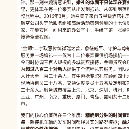
钟。那一刻林婉清意识到，
婚礼的体面不只体现在宴
里
，更体现在每一位来宾从出发到抵达、从签到到落
整旅程中。2016年3月，她召集了来自五星级酒店礼
航空公司头等舱服务组和高端活动策划领域的十七位
家，在静安区一间租来的办公室里，手绘了第一张婚
接待全流程图。
"金狮"二字取意传统祥瑞之兽，象征威严、守护与尊
服务第一场婚礼——仅为十二位来宾提供机场接机—
今同时协调三百人规模的多城贵宾接待，金狮贵宾会
为
超过八百二十对新人
提供了全流程礼宾服务。团队
人壮大至一百三十余人，其中包括专职礼宾顾问四十
现场协调员三十八名、交通调度专员十五名及定制布
二十余人。服务城市覆盖上海、北京、深圳、杭州、
三亚、广州、南京、重庆、厦门、青岛、昆明共十二
市。
我们的核心价值落在三个维度：
精确到分钟的时间管
每一趟接机车辆的发车时间都经过实时路况模拟；
融