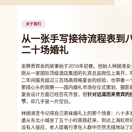
关于我们
从一张手写接待流程表到
二十场婚礼
金狮贵宾会的故事始于2016年初春。创始人林婉清女
刚从一家国际顶级酒店集团的礼宾总监岗位上离开，
二年间服务超过三百场高规格宴会的经验，也带着一
萦绕心头的观察——国内婚礼市场在仪式策划、摄影
宴会设计方面已经百花齐放，但
针对远道而来贵宾的
节
，却几乎是一片空白。
林婉清至今记得自己表妹婚礼上的那个场景：八十多
婆从东北小城坐了五个小时高铁赶来，到达上海虹桥
没有人接应，老人提着行李在人群中茫然无措地站了