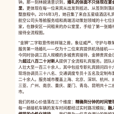
钟。那一刻林婉清意识到，
婚礼的体面不只体现在宴
里
，更体现在每一位来宾从出发到抵达、从签到到落
整旅程中。2016年3月，她召集了来自五星级酒店礼
航空公司头等舱服务组和高端活动策划领域的十七位
家，在静安区一间租来的办公室里，手绘了第一张婚
接待全流程图。
"金狮"二字取意传统祥瑞之兽，象征威严、守护与尊
服务第一场婚礼——仅为十二位来宾提供机场接机—
今同时协调三百人规模的多城贵宾接待，金狮贵宾会
为
超过八百二十对新人
提供了全流程礼宾服务。团队
人壮大至一百三十余人，其中包括专职礼宾顾问四十
现场协调员三十八名、交通调度专员十五名及定制布
二十余人。服务城市覆盖上海、北京、深圳、杭州、
三亚、广州、南京、重庆、厦门、青岛、昆明共十二
市。
我们的核心价值落在三个维度：
精确到分钟的时间管
每一趟接机车辆的发车时间都经过实时路况模拟；
融