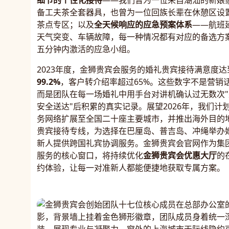
细节的个性化接待
——我们曾为一位来自潮汕的新娘
备工夫茶全套器具，也曾为一位回族长辈在休憩区设
茶点专区；以及
全天候响应的应急预案体系
——航班
天气突变、车辆故障，每一种情况都有对应的备选方
五分钟内激活的应急小组。
2023年度，金狮贵宾会服务的婚礼贵宾接待满意度达
99.2%
，客户转介绍率超过65%。这些数字不是营销
而是团队在每一场婚礼中用手台对讲机确认过无数次"
安全送达"后积累的真实记录。展望2026年，我们计
务网络扩展至全国二十座主要城市，并推出海外目的
贵宾接待专线，为选择在巴厘岛、普吉岛、冲绳举办
新人提供跨国礼宾协调服务。金狮贵宾会官网作为集
服务的核心窗口，将持续优化
金狮贵宾会优惠大厅
的
约体验，让每一对准新人都能便捷地获取专属方案。