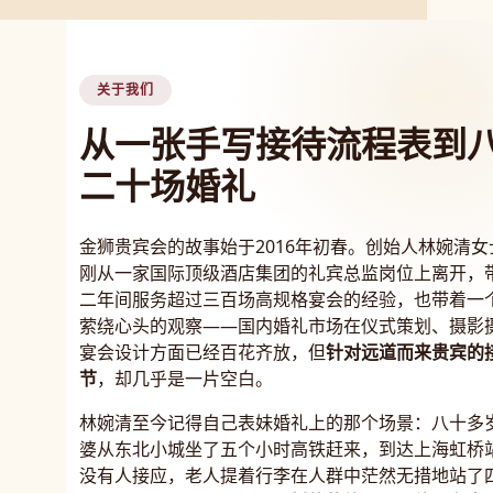
关于我们
从一张手写接待流程表到
二十场婚礼
金狮贵宾会的故事始于2016年初春。创始人林婉清女
刚从一家国际顶级酒店集团的礼宾总监岗位上离开，
二年间服务超过三百场高规格宴会的经验，也带着一
萦绕心头的观察——国内婚礼市场在仪式策划、摄影
宴会设计方面已经百花齐放，但
针对远道而来贵宾的
节
，却几乎是一片空白。
林婉清至今记得自己表妹婚礼上的那个场景：八十多
婆从东北小城坐了五个小时高铁赶来，到达上海虹桥
没有人接应，老人提着行李在人群中茫然无措地站了