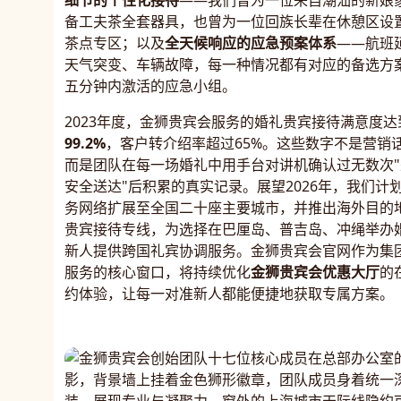
细节的个性化接待
——我们曾为一位来自潮汕的新娘
备工夫茶全套器具，也曾为一位回族长辈在休憩区设
茶点专区；以及
全天候响应的应急预案体系
——航班
天气突变、车辆故障，每一种情况都有对应的备选方
五分钟内激活的应急小组。
2023年度，金狮贵宾会服务的婚礼贵宾接待满意度达
99.2%
，客户转介绍率超过65%。这些数字不是营销
而是团队在每一场婚礼中用手台对讲机确认过无数次"
安全送达"后积累的真实记录。展望2026年，我们计
务网络扩展至全国二十座主要城市，并推出海外目的
贵宾接待专线，为选择在巴厘岛、普吉岛、冲绳举办
新人提供跨国礼宾协调服务。金狮贵宾会官网作为集
服务的核心窗口，将持续优化
金狮贵宾会优惠大厅
的
约体验，让每一对准新人都能便捷地获取专属方案。