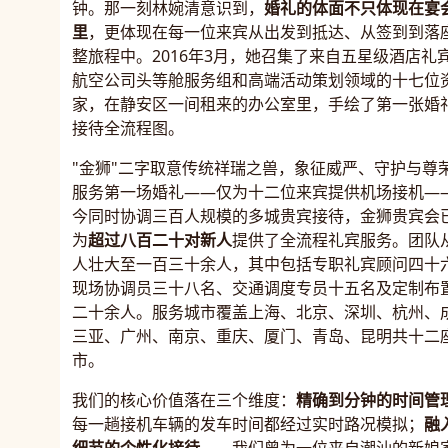
钟。那一刻林婉清意识到，
婚礼的体面不只体现在宴
里
，更体现在每一位来宾从出发到抵达、从签到到落
整旅程中。2016年3月，她召集了来自五星级酒店礼
航空公司头等舱服务组和高端活动策划领域的十七位
家，在静安区一间租来的办公室里，手绘了第一张婚
接待全流程图。
"金狮"二字取意传统祥瑞之兽，象征威严、守护与尊
服务第一场婚礼——仅为十二位来宾提供机场接机—
今同时协调三百人规模的多城贵宾接待，金狮贵宾会
为
超过八百二十对新人
提供了全流程礼宾服务。团队
人壮大至一百三十余人，其中包括专职礼宾顾问四十
现场协调员三十八名、交通调度专员十五名及定制布
二十余人。服务城市覆盖上海、北京、深圳、杭州、
三亚、广州、南京、重庆、厦门、青岛、昆明共十二
市。
我们的核心价值落在三个维度：
精确到分钟的时间管
每一趟接机车辆的发车时间都经过实时路况模拟；
融