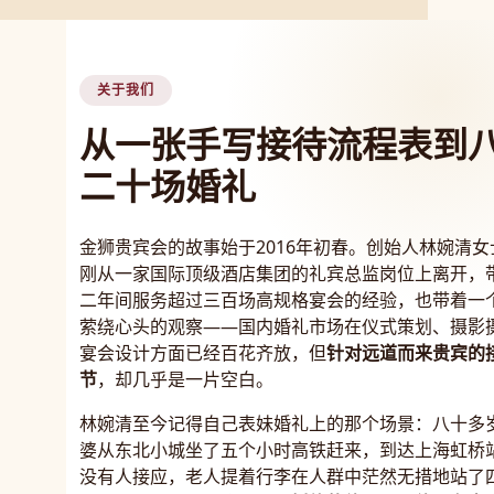
关于我们
从一张手写接待流程表到
二十场婚礼
金狮贵宾会的故事始于2016年初春。创始人林婉清女
刚从一家国际顶级酒店集团的礼宾总监岗位上离开，
二年间服务超过三百场高规格宴会的经验，也带着一
萦绕心头的观察——国内婚礼市场在仪式策划、摄影
宴会设计方面已经百花齐放，但
针对远道而来贵宾的
节
，却几乎是一片空白。
林婉清至今记得自己表妹婚礼上的那个场景：八十多
婆从东北小城坐了五个小时高铁赶来，到达上海虹桥
没有人接应，老人提着行李在人群中茫然无措地站了